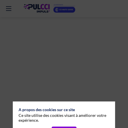
Café
de
bienvenue
29
janv.
2026
—
09:30
-
A propos des cookies sur ce site
10:30
Ce site utilise des cookies visant à améliorer votre
expérience.
J'échange