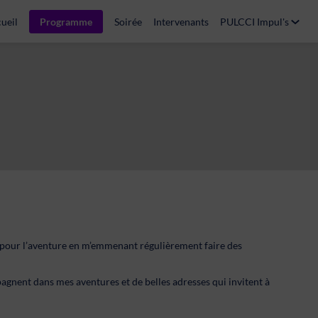
ueil
Programme
Soirée
Intervenants
PULCCI Impul's
 pour l’aventure en m’emmenant régulièrement faire des
gnent dans mes aventures et de belles adresses qui invitent à