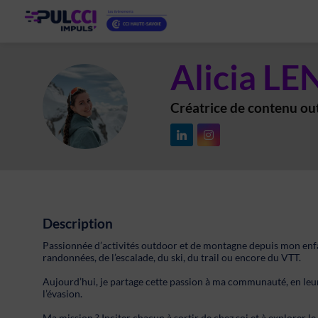
Alicia
LE
AL
Créatrice de contenu ou
Description
Passionnée d’activités outdoor et de montagne depuis mon enf
randonnées, de l’escalade, du ski, du trail ou encore du VTT.
Aujourd’hui, je partage cette passion à ma communauté, en leur
l’évasion.
Ma mission ? Inciter chacun à sortir de chez soi et à explorer 