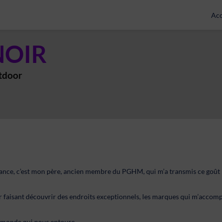
Acc
NOIR
tdoor
ance, c’est mon père, ancien membre du PGHM, qui m’a transmis ce goût
 faisant découvrir des endroits exceptionnels, les marques qui m’accompa
le monde qui nous entoure