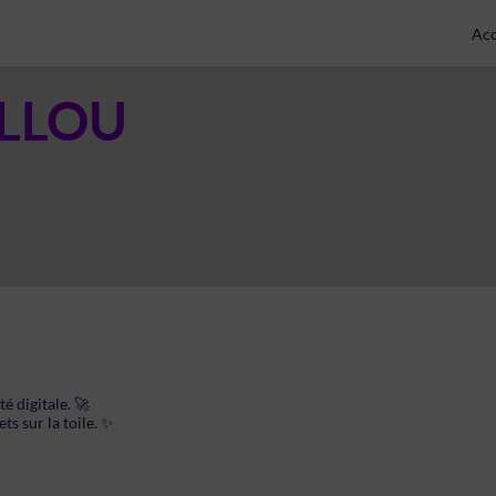
Acc
LLOU
é digitale. 🚀
s sur la toile. ✨