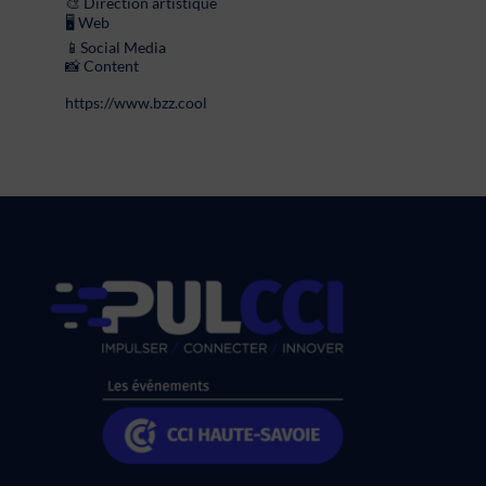
🎨 Direction artistique
🖥 Web
📱Social Media
📸 Content
https://www.bzz.cool